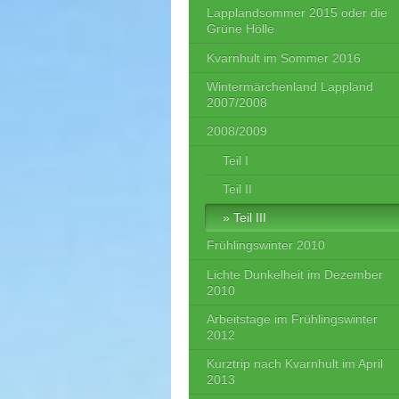
Lapplandsommer 2015 oder die
Grüne Hölle
Kvarnhult im Sommer 2016
Wintermärchenland Lappland
2007/2008
2008/2009
Teil I
Teil II
Teil III
Frühlingswinter 2010
Lichte Dunkelheit im Dezember
2010
Arbeitstage im Frühlingswinter
2012
Kurztrip nach Kvarnhult im April
2013