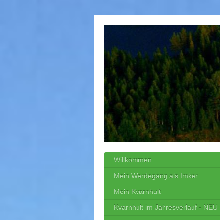
Willkommen
Mein Werdegang als Imker
Mein Kvarnhult
Kvarnhult im Jahresverlauf - NEU