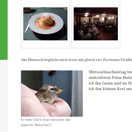
Am Mittwoch beglückt mich Irene mit gleich vier Portionen Elchfle
Mittwochnachmittag beob
entkräfteten Polar-Birk
ich ihn fassen und im H
ich den kleinen Kerl am
Er hatte Glück (man betrachte das
typische "Mützchen").