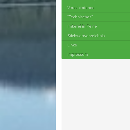
Verschiedenes
"Technisches"
Imkerei in Peine
Stichwortverzeichnis
Links
Impressum