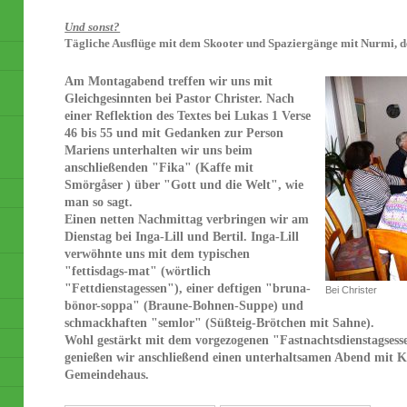
Und sonst?
Tägliche Ausflüge mit dem Skooter und Spaziergänge mit Nurmi, de
Am Montagabend treffen wir uns mit
Gleichgesinnten bei Pastor Christer. Nach
einer Reflektion des Textes bei Lukas 1 Verse
46 bis 55 und mit Gedanken zur Person
Mariens unterhalten wir uns beim
anschließenden "Fika" (Kaffe mit
Smörgåser ) über "Gott und die Welt", wie
man so sagt.
Einen netten Nachmittag verbringen wir am
Dienstag bei Inga-Lill und Bertil. Inga-Lill
verwöhnte uns mit dem typischen
"fettisdags-mat" (wörtlich
"Fettdienstagessen"), einer deftigen "bruna-
Bei Christer
bönor-soppa" (Braune-Bohnen-Suppe) und
schmackhaften "semlor" (Süßteig-Brötchen mit Sahne).
Wohl gestärkt mit dem vorgezogenen "Fastnachtsdienstagsess
genießen wir anschließend einen unterhaltsamen Abend mit 
Gemeindehaus.