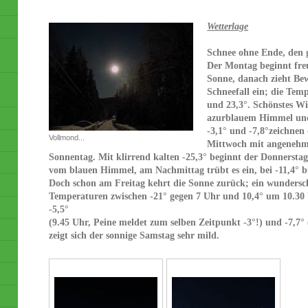
Wetterlage
Schnee ohne Ende, den g
Der Montag beginnt freu
Sonne, danach zieht Bew
Schneefall ein; die Tem
und 23,3°. Schönstes Wi
azurblauem Himmel und
-3,1° und -7,8°zeichnen
Vollmond...
Mittwoch mit angenehmen
Sonnentag. Mit klirrend kalten -25,3° beginnt der Donnersta
vom blauen Himmel, am Nachmittag trübt es ein, bei -11,4° bis
Doch schon am Freitag kehrt die Sonne zurück; ein wundersc
Temperaturen zwischen -21° gegen 7 Uhr und 10,4° um 10.30
-5,5°
(9.45 Uhr, Peine meldet zum selben Zeitpunkt -3°!) und -7,7°
zeigt sich der sonnige Samstag sehr mild.