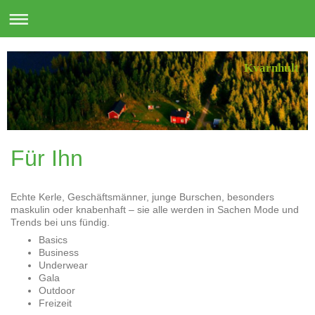
Kvarnhult
Für Ihn
Echte Kerle, Geschäftsmänner, junge Burschen, besonders
maskulin oder knabenhaft – sie alle werden in Sachen Mode und
Trends bei uns fündig.
Basics
Business
Underwear
Gala
Outdoor
Freizeit