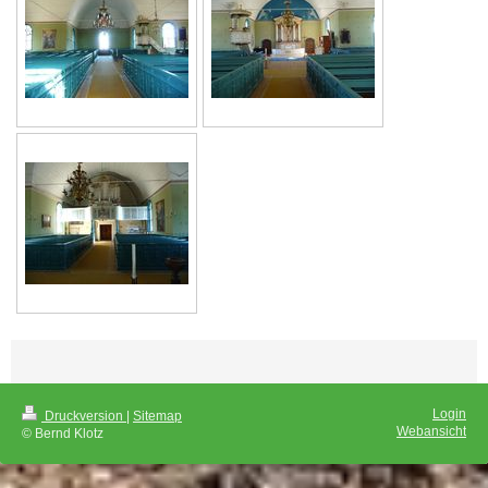
Login
Druckversion
|
Sitemap
Webansicht
© Bernd Klotz