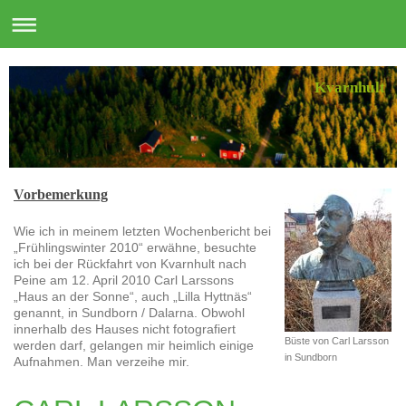
Kvarnhult
Vorbemerkung
Wie ich in meinem letzten Wochenbericht bei
„Frühlingswinter 2010“ erwähne, besuchte
ich bei der Rückfahrt von Kvarnhult nach
Peine am 12. April 2010 Carl Larssons
„Haus an der Sonne“, auch „Lilla Hyttnäs“
genannt, in Sundborn / Dalarna. Obwohl
innerhalb des Hauses nicht fotografiert
Büste von Carl Larsson
werden darf, gelangen mir heimlich einige
in Sundborn
Aufnahmen. Man verzeihe mir.