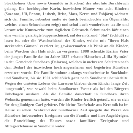
Stockholmer Oper sowie Gemälde in Kirchen) der absolute Durchbruch
gelang. Die hochbegabte Karin, inzwischen Mutter von acht Kindern
(Suzanne, Ulf, Pontus, Lisbeth, Brita, Mats, Kersti und Esbjörn) widmete
sich der Familie; nebenbei malte sie (mich beeindruckte ein Ölgemälde,
welches einen Schneehasen zeigt) und schuf auch wunderbare textile und
keramische Kunstwerke zum täglichen Gebrauch. Schmunzeln läßt einen
eine von ihr gefertigte Suppenschüssel, auf deren Grund "Slut" (Schluß) zu
lesen ist, oder die Waschschüssel der Kinder, welche mit "ihren Hals
steckenden Gänsen" verziert ist, gewissermaßen als Wink an die Kinder,
beim Waschen den Hals nicht zu vergessen. 1888 schenkte Karins Vater
der jungen Familie das im Jahre 1837 erbaute Häuschen „Lilla Hyttnäs“
in der Gemeinde Sundborn (Dalarna), welches in mehreren Schritten nach
dem Bedarf des inzwischen hoch angesehenen und begehrten Künstlers
erweitert wurde. Die Familie wohnte anfangs wechselweise in Stockholm
und Sundborn, bis sie 1901 schließlich ganz nach Sundborn übersiedelte.
Wegen des unsteten Lebens der Larssons blieben deren Kinder lange Zeit
"ungetauft", was sowohl beim Sundborner Pastor als bei den Bürgern
Unbehagen auslöste. Als die Familie dauerhaft in Sundborn ihren
Wohnsitz genommen hatte, wurden die Kinder freilich getauft, wie es sich
für den gläubigen Carl gehörte. Die kleine Taufschale aus Keramik ist im
Hause zu sehen. Während der Sundborner Zeit spiegeln die Werke des
Künstlers insbesondere Ereignisse um die Familie und ihre Angehörigen,
die Entwicklung des Hauses sowie familiäre Ereignisse und
Alltagserlebnisse in Sundborn wider.