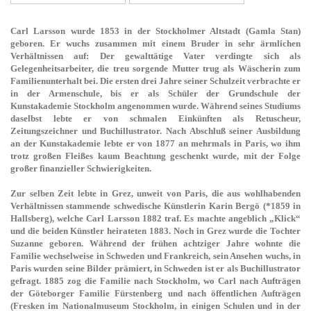
Carl Larsson wurde 1853 in der Stockholmer Altstadt (Gamla Stan)
geboren. Er wuchs zusammen mit einem Bruder in sehr ärmlichen
Verhältnissen auf: Der gewalttätige Vater verdingte sich als
Gelegenheitsarbeiter, die treu sorgende Mutter trug als Wäscherin zum
Familienunterhalt bei. Die ersten drei Jahre seiner Schulzeit verbrachte er
in der Armenschule, bis er als Schüler der Grundschule der
Kunstakademie Stockholm angenommen wurde. Während seines Studiums
daselbst lebte er von schmalen Einkünften als Retuscheur,
Zeitungszeichner und Buchillustrator. Nach Abschluß seiner Ausbildung
an der Kunstakademie lebte er von 1877 an mehrmals in Paris, wo ihm
trotz großen Fleißes kaum Beachtung geschenkt wurde, mit der Folge
großer finanzieller Schwierigkeiten.
Zur selben Zeit lebte in Grez, unweit von Paris, die aus wohlhabenden
Verhältnissen stammende schwedische Künstlerin Karin Bergö (*1859 in
Hallsberg), welche Carl Larsson 1882 traf. Es machte angeblich „Klick“
und die beiden Künstler heirateten 1883. Noch in Grez wurde die Tochter
Suzanne geboren. Während der frühen achtziger Jahre wohnte die
Familie wechselweise in Schweden und Frankreich, sein Ansehen wuchs, in
Paris wurden seine Bilder prämiert, in Schweden ist er als Buchillustrator
gefragt. 1885 zog die Familie nach Stockholm, wo Carl nach Aufträgen
der Göteborger Familie Fürstenberg und nach öffentlichen Aufträgen
(Fresken im Nationalmuseum Stockholm, in einigen Schulen und in der